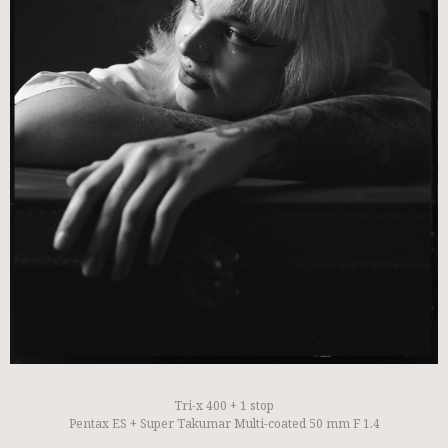
Tri-x 400 + 1 stop
Pentax ES + Super Takumar Multi-coated 50 mm F 1.4